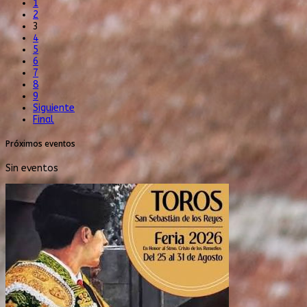
1
2
3
4
5
6
7
8
9
Siguiente
Final
Próximos eventos
Sin eventos