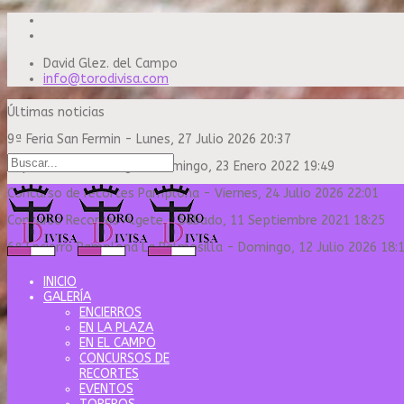
David Glez. del Campo
info@torodivisa.com
Últimas noticias
9ª Feria San Fermin
-
Lunes, 27 Julio 2026 20:37
Capea Sanse Domingo
-
Domingo, 23 Enero 2022 19:49
Concurso de recortes Pamplona
-
Viernes, 24 Julio 2026 22:01
Concurso Recortes Algete
-
Sábado, 11 Septiembre 2021 18:25
6º Encierro Pamplona La Palmosilla
-
Domingo, 12 Julio 2026 18:
INICIO
GALERÍA
ENCIERROS
EN LA PLAZA
EN EL CAMPO
CONCURSOS DE
RECORTES
EVENTOS