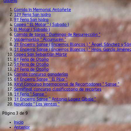
Galería
Corrida In Memorial Antoñete
12ª Feria San Isidro
9ª Feria San Isidro
Capea " EL Molar " ( Sabado )
El Molar ( Sabado )
Corrida de toros " Domingo de Resurrección "
Valdemorillo " Alcurrucén "
2º Encierro Sanse ( Encierros Blancos ) " Ángel Sánchez y Sá
1º Encierro Sanse ( Encierros Blancos ) " Hnos. García Jiméne
Capea San Sebastián Mártir
6ª Feria de Otoño
5ª Feria de Otoño
2ª Feria de Otoño
Corrida concurso ganaderías
6º Encierro Sanse " El Pilar "
XXVI Concurso Internacional de Recortadores " Sanse "
Semifinal concurso clasificatorio de recortes
1ª Feria " Sanse "
1º Encierro Sanse " Antonio Lopez Gibaja "
Novillada " Las Ventas "
Página 3 de 9
Inicio
Anterior