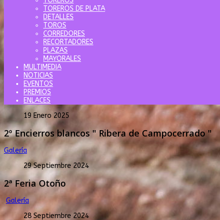
TOREROS
TOREROS DE PLATA
DETALLES
TOROS
CORREDORES
RECORTADORES
PLAZAS
MAYORALES
MULTIMEDIA
NOTICIAS
EVENTOS
PREMIOS
ENLACES
19 Enero 2025
2º Encierros blancos " Ribera de Campocerrado "
Galería
29 Septiembre 2024
2ª Feria Otoño
Galería
28 Septiembre 2024