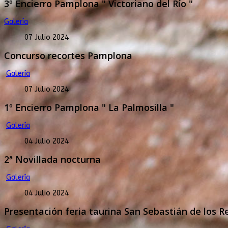
3º Encierro Pamplona " Victoriano del Río "
Galería
07 Julio 2024
Concurso recortes Pamplona
Galería
07 Julio 2024
1º Encierro Pamplona " La Palmosilla "
Galería
04 Julio 2024
2ª Novillada nocturna
Galería
04 Julio 2024
Presentación feria taurina San Sebastián de los R