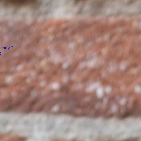
nchez "
z