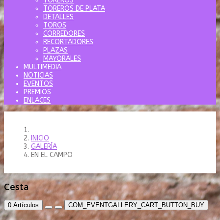
TOREROS
TOREROS DE PLATA
DETALLES
TOROS
CORREDORES
RECORTADORES
PLAZAS
MAYORALES
MULTIMEDIA
NOTICIAS
EVENTOS
PREMIOS
ENLACES
INICIO
GALERÍA
EN EL CAMPO
Cesta
0
Artículos
COM_EVENTGALLERY_CART_BUTTON_BUY