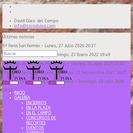
David Glez. del Campo
info@torodivisa.com
Últimas noticias
9ª Feria San Fermin
-
Lunes, 27 Julio 2026 20:37
Capea Sanse Domingo
-
Domingo, 23 Enero 2022 19:49
Concurso de recortes Pamplona
-
Viernes, 24 Julio 2026 22:01
Concurso Recortes Algete
-
Sábado, 11 Septiembre 2021 18:25
6º Encierro Pamplona La Palmosilla
-
Domingo, 12 Julio 2026
18:15
INICIO
GALERÍA
ENCIERROS
EN LA PLAZA
EN EL CAMPO
CONCURSOS DE
RECORTES
EVENTOS