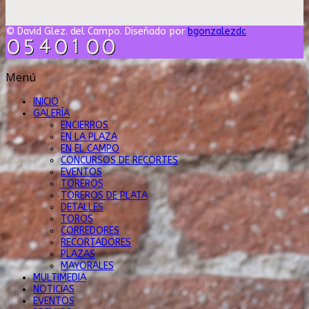
© David Glez. del Campo. Diseñado por
bgonzalezdc
Menú
INICIO
GALERÍA
ENCIERROS
EN LA PLAZA
EN EL CAMPO
CONCURSOS DE RECORTES
EVENTOS
TOREROS
TOREROS DE PLATA
DETALLES
TOROS
CORREDORES
RECORTADORES
PLAZAS
MAYORALES
MULTIMEDIA
NOTICIAS
EVENTOS