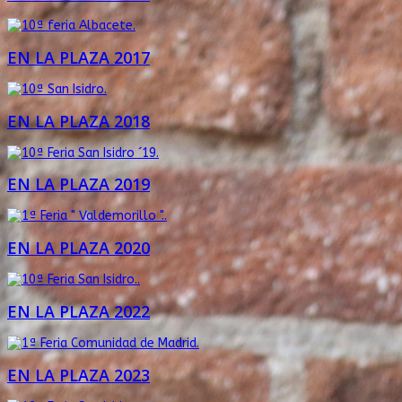
EN LA PLAZA 2017
EN LA PLAZA 2018
EN LA PLAZA 2019
EN LA PLAZA 2020
EN LA PLAZA 2022
EN LA PLAZA 2023