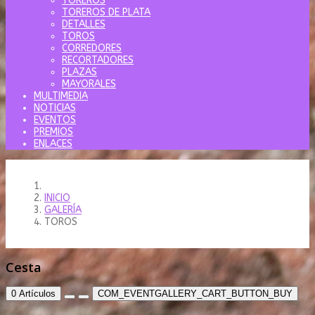
TOREROS
TOREROS DE PLATA
DETALLES
TOROS
CORREDORES
RECORTADORES
PLAZAS
MAYORALES
MULTIMEDIA
NOTICIAS
EVENTOS
PREMIOS
ENLACES
INICIO
GALERÍA
TOROS
Cesta
0
Artículos
COM_EVENTGALLERY_CART_BUTTON_BUY