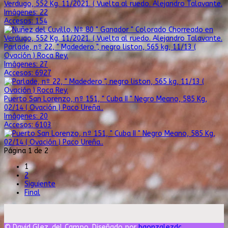
Verdugo, 552 Kg. 11/2021. ( Vuelta al ruedo. Alejandro Talavante.
Imágenes: 22
Accesos: 154
Parlade, nº 22, " Madedero ", negro liston, 565 kg, 11/13 (
Ovación ) Roca Rey.
Imágenes: 27
Accesos: 6927
Puerto San Lorenzo, nª 151, " Cuba II " Negro Meano, 585 Kg,
02/14 ( Ovación ) Paco Ureña..
Imágenes: 20
Accesos: 6103
Página 1 de 2
1
2
Siguiente
Final
© David Glez. del Campo. Diseñado por
bgonzalezdc