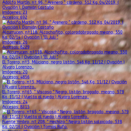
Adolfo Martín, nº 96, " Arenero " cárdeno, 512 Kg. 04/2019, (
Ovación ). Damián Castaño
Imágenes: 23
Accesos: 692
Alcurrucen, nº118, Alcochofito, coloradobragado meano, 550
Kg, 02/14 ( Ovación ) "El Juli ".
Imágenes: 26
Accesos: 8229
El Torero, nº5, Miliciano, negro listón, 546 Kg, 11/12 ( Ovación )
Alvaro Lorenzo..
Imágenes: 20
Accesos: 4856
El Torero, nº65, " Viscoso " Negro, listón, bragado, meano, 579
Kg, 11/12 ( Vuelta al ruedo ) Alvaro Lorenzo..
Imágenes: 24
Accesos: 8315
Fuente Ymbro, nº 208, " Hechizo " Negro listón salpicado, 538
Kg, 02/16 ( Ovación ) Tomas Rufo.