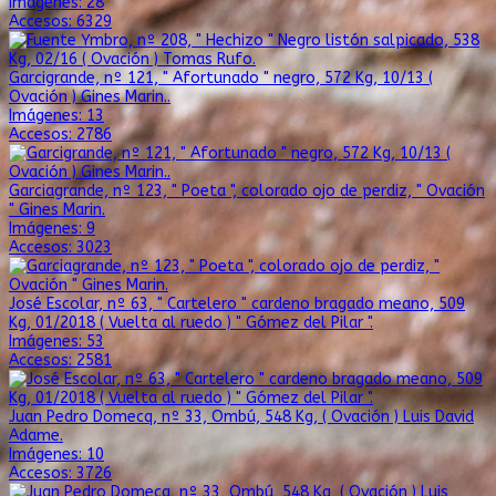
Imágenes: 28
Accesos: 6329
Garcigrande, nº 121, " Afortunado " negro, 572 Kg, 10/13 (
Ovación ) Gines Marin..
Imágenes: 13
Accesos: 2786
Garciagrande, nº 123, " Poeta ", colorado ojo de perdiz, " Ovación
" Gines Marin.
Imágenes: 9
Accesos: 3023
José Escolar, nº 63, " Cartelero " cardeno bragado meano, 509
Kg, 01/2018 ( Vuelta al ruedo ) " Gómez del Pilar ".
Imágenes: 53
Accesos: 2581
Juan Pedro Domecq, nº 33, Ombú, 548 Kg, ( Ovación ) Luis David
Adame.
Imágenes: 10
Accesos: 3726