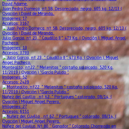
Juan Pedro Domecq, nº 58, Despreciado, negro, 605 kg, 12/13 (
Ovación ) David de Miranda..
Imágenes: 17
Accesos: 3167
Julio Garcia, nº 23, " Caudillo II ", 473 Kg, ( Ovación ). Miguel Angel
Pacheco.
Imágenes: 13
Accesos: 3793
Montealto, nº22, " Melenitas " castaño salpicado, 520 Kg,
11/2019 ( Ovación ) "García Pulido ".
Imágenes: 52
Accesos: 2439
Nuñez del Cuvillo , nº 62, " Portugues " colorado, 08/14, (
Ovación ) Miguel Angel Perera..
Imágenes: 27
Accesos: 6151
Nuñez del Cuvillo. Nº 80 " Ganador " Colorado Chorreado en