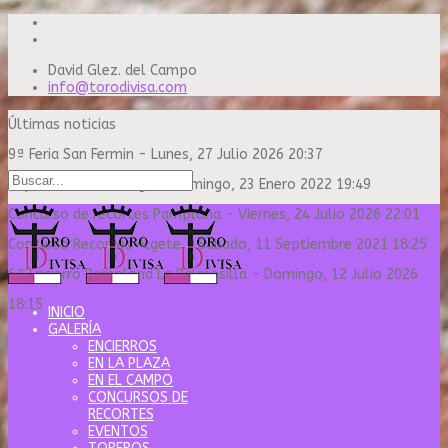
David Glez. del Campo
info@torodivisa.com
Últimas noticias
9ª Feria San Fermin
-
Lunes, 27 Julio 2026 20:37
Capea Sanse Domingo
-
Domingo, 23 Enero 2022 19:49
Concurso de recortes Pamplona
-
Viernes, 24 Julio 2026 22:01
Concurso Recortes Algete
-
Sábado, 11 Septiembre 2021 18:25
6º Encierro Pamplona La Palmosilla
-
Domingo, 12 Julio 2026
18:15
INICIO
GALERÍA
ENCIERROS
EN LA PLAZA
EN EL CAMPO
CONCURSOS DE
RECORTES
EVENTOS