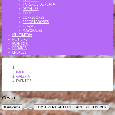
TOREROS
TOREROS DE PLATA
DETALLES
TOROS
CORREDORES
RECORTADORES
PLAZAS
MAYORALES
MULTIMEDIA
NOTICIAS
EVENTOS
PREMIOS
ENLACES
INICIO
GALERÍA
EVENTOS
Cesta
0
Artículos
COM_EVENTGALLERY_CART_BUTTON_BUY