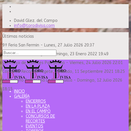
David Glez. del Campo
info@torodivisa.com
Últimas noticias
9ª Feria San Fermin
-
Lunes, 27 Julio 2026 20:37
Capea Sanse Domingo
-
Domingo, 23 Enero 2022 19:49
Concurso de recortes Pamplona
-
Viernes, 24 Julio 2026 22:01
Concurso Recortes Algete
-
Sábado, 11 Septiembre 2021 18:25
6º Encierro Pamplona La Palmosilla
-
Domingo, 12 Julio 2026
18:15
INICIO
GALERÍA
ENCIERROS
EN LA PLAZA
EN EL CAMPO
CONCURSOS DE
RECORTES
EVENTOS