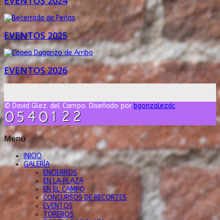
EVENTOS 2024
EVENTOS 2025
EVENTOS 2026
© David Glez. del Campo. Diseñado por
bgonzalezdc
Menú
INICIO
GALERÍA
ENCIERROS
EN LA PLAZA
EN EL CAMPO
CONCURSOS DE RECORTES
EVENTOS
TOREROS