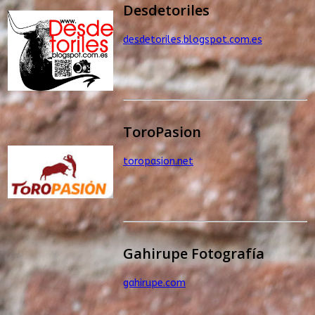
Desdetoriles
desdetoriles.blogspot.com.es
ToroPasion
toropasion.net
Gahirupe Fotografía
gahirupe.com