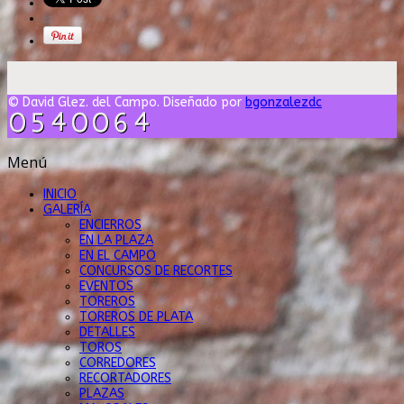
© David Glez. del Campo. Diseñado por
bgonzalezdc
Menú
INICIO
GALERÍA
ENCIERROS
EN LA PLAZA
EN EL CAMPO
CONCURSOS DE RECORTES
EVENTOS
TOREROS
TOREROS DE PLATA
DETALLES
TOROS
CORREDORES
RECORTADORES
PLAZAS