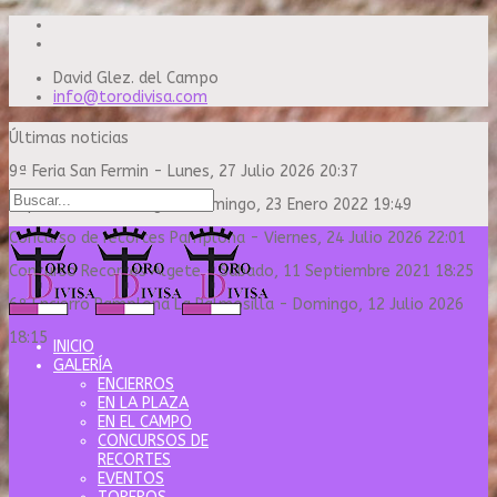
David Glez. del Campo
info@torodivisa.com
Últimas noticias
9ª Feria San Fermin
-
Lunes, 27 Julio 2026 20:37
Capea Sanse Domingo
-
Domingo, 23 Enero 2022 19:49
Concurso de recortes Pamplona
-
Viernes, 24 Julio 2026 22:01
Concurso Recortes Algete
-
Sábado, 11 Septiembre 2021 18:25
6º Encierro Pamplona La Palmosilla
-
Domingo, 12 Julio 2026
18:15
INICIO
GALERÍA
ENCIERROS
EN LA PLAZA
EN EL CAMPO
CONCURSOS DE
RECORTES
EVENTOS