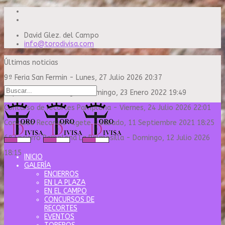
David Glez. del Campo
info@torodivisa.com
Últimas noticias
9ª Feria San Fermin
-
Lunes, 27 Julio 2026 20:37
Capea Sanse Domingo
-
Domingo, 23 Enero 2022 19:49
Concurso de recortes Pamplona
-
Viernes, 24 Julio 2026 22:01
Concurso Recortes Algete
-
Sábado, 11 Septiembre 2021 18:25
6º Encierro Pamplona La Palmosilla
-
Domingo, 12 Julio 2026
18:15
INICIO
GALERÍA
ENCIERROS
EN LA PLAZA
EN EL CAMPO
CONCURSOS DE
RECORTES
EVENTOS