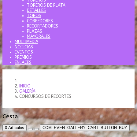
TOREROS
TOREROS DE PLATA
DETALLES
TOROS
CORREDORES
RECORTADORES
PLAZAS
MAYORALES
MULTIMEDIA
NOTICIAS
EVENTOS
PREMIOS
ENLACES
INICIO
GALERÍA
CONCURSOS DE RECORTES
Cesta
0
Artículos
COM_EVENTGALLERY_CART_BUTTON_BUY