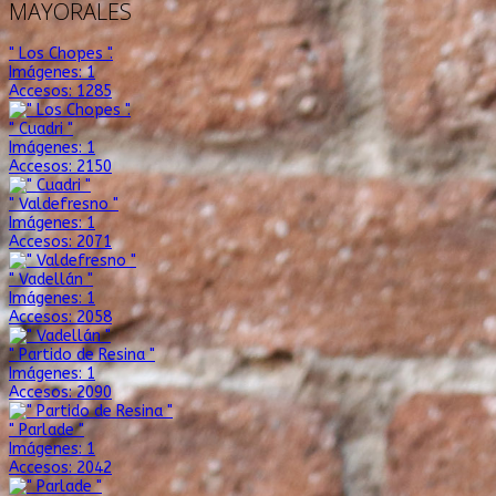
MAYORALES
" Los Chopes ".
Imágenes: 1
Accesos: 1285
" Cuadri "
Imágenes: 1
Accesos: 2150
" Valdefresno "
Imágenes: 1
Accesos: 2071
" Vadellán "
Imágenes: 1
Accesos: 2058
" Partido de Resina "
Imágenes: 1
Accesos: 2090
" Parlade "
Imágenes: 1
Accesos: 2042