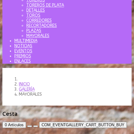
TOREROS
TOREROS DE PLATA
DETALLES
TOROS
CORREDORES
RECORTADORES
PLAZAS
MAYORALES
MULTIMEDIA
NOTICIAS
EVENTOS
PREMIOS
ENLACES
INICIO
GALERÍA
MAYORALES
Cesta
0
Artículos
COM_EVENTGALLERY_CART_BUTTON_BUY