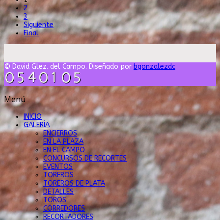
2
3
Siguiente
Final
© David Glez. del Campo. Diseñado por
bgonzalezdc
Menú
INICIO
GALERÍA
ENCIERROS
EN LA PLAZA
EN EL CAMPO
CONCURSOS DE RECORTES
EVENTOS
TOREROS
TOREROS DE PLATA
DETALLES
TOROS
CORREDORES
RECORTADORES