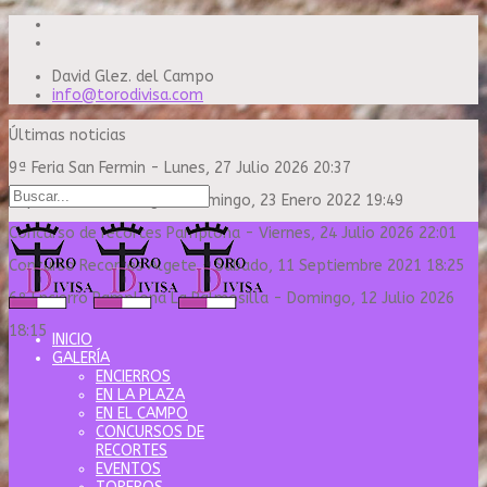
David Glez. del Campo
info@torodivisa.com
Últimas noticias
9ª Feria San Fermin
-
Lunes, 27 Julio 2026 20:37
Capea Sanse Domingo
-
Domingo, 23 Enero 2022 19:49
Concurso de recortes Pamplona
-
Viernes, 24 Julio 2026 22:01
Concurso Recortes Algete
-
Sábado, 11 Septiembre 2021 18:25
6º Encierro Pamplona La Palmosilla
-
Domingo, 12 Julio 2026
18:15
INICIO
GALERÍA
ENCIERROS
EN LA PLAZA
EN EL CAMPO
CONCURSOS DE
RECORTES
EVENTOS