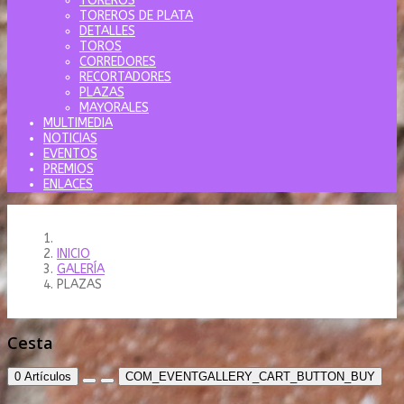
TOREROS
TOREROS DE PLATA
DETALLES
TOROS
CORREDORES
RECORTADORES
PLAZAS
MAYORALES
MULTIMEDIA
NOTICIAS
EVENTOS
PREMIOS
ENLACES
INICIO
GALERÍA
PLAZAS
Cesta
0
Artículos
COM_EVENTGALLERY_CART_BUTTON_BUY