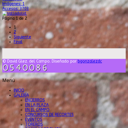
Imágenes: 1
Accesos: 3703
Página 1 de 2
1
2
Siguiente
Final
© David Glez. del Campo. Diseñado por
bgonzalezdc
Menú
INICIO
GALERÍA
ENCIERROS
EN LA PLAZA
EN EL CAMPO
CONCURSOS DE RECORTES
EVENTOS
TOREROS