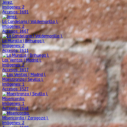
Jerez.
Imágenes: 2
Accesos: 3691
La Candelaria ( Valdemorillo ).
Imágenes: 2
Accesos: 3667
La Muralla ( Brihuega ).
Imágenes: 2
Accesos: 3611
Las Ventas ( Madrid ).
Imágenes: 2
Accesos: 3617
Maestranza ( Sevilla ).
Imágenes: 1
Accesos: 3527
Misericordia.
Imágenes: 1
Accesos: 3646
MIsericordia ( Zaragoza ).
Imágenes: 2