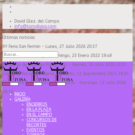
David Glez. del Campo
info@torodivisa.com
Últimas noticias
9ª Feria San Fermin
-
Lunes, 27 Julio 2026 20:37
Capea Sanse Domingo
-
Domingo, 23 Enero 2022 19:49
Concurso de recortes Pamplona
-
Viernes, 24 Julio 2026 22:01
Concurso Recortes Algete
-
Sábado, 11 Septiembre 2021 18:25
6º Encierro Pamplona La Palmosilla
-
Domingo, 12 Julio 2026
18:15
INICIO
GALERÍA
ENCIERROS
EN LA PLAZA
EN EL CAMPO
CONCURSOS DE
RECORTES
EVENTOS