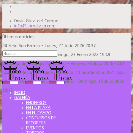
David Glez. del Campo
info@torodivisa.com
Últimas noticias
9ª Feria San Fermin
-
Lunes, 27 Julio 2026 20:37
Capea Sanse Domingo
-
Domingo, 23 Enero 2022 19:49
Concurso de recortes Pamplona
-
Viernes, 24 Julio 2026 22:01
Concurso Recortes Algete
-
Sábado, 11 Septiembre 2021 18:25
6º Encierro Pamplona La Palmosilla
-
Domingo, 12 Julio 2026
18:15
INICIO
GALERÍA
ENCIERROS
EN LA PLAZA
EN EL CAMPO
CONCURSOS DE
RECORTES
EVENTOS