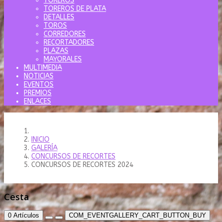
TOREROS
TOREROS DE PLATA
DETALLES
TOROS
CORREDORES
RECORTADORES
PLAZAS
MAYORALES
MULTIMEDIA
NOTICIAS
EVENTOS
PREMIOS
ENLACES
INICIO
GALERÍA
CONCURSOS DE RECORTES
CONCURSOS DE RECORTES 2024
Cesta
0
Artículos
COM_EVENTGALLERY_CART_BUTTON_BUY