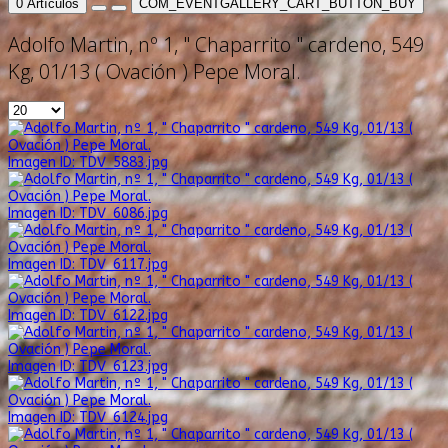
0
Artículos
COM_EVENTGALLERY_CART_BUTTON_BUY
Adolfo Martin, nº 1, " Chaparrito " cardeno, 549
Kg, 01/13 ( Ovación ) Pepe Moral.
Imagen ID: TDV_5883.jpg
Imagen ID: TDV_6086.jpg
Imagen ID: TDV_6117.jpg
Imagen ID: TDV_6122.jpg
Imagen ID: TDV_6123.jpg
Imagen ID: TDV_6124.jpg