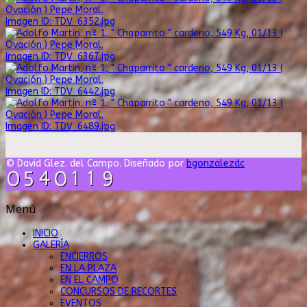
Imagen ID: TDV_6352.jpg
Imagen ID: TDV_6367.jpg
Imagen ID: TDV_6442.jpg
Imagen ID: TDV_6489.jpg
© David Glez. del Campo. Diseñado por
bgonzalezdc
Menú
INICIO
GALERÍA
ENCIERROS
EN LA PLAZA
EN EL CAMPO
CONCURSOS DE RECORTES
EVENTOS