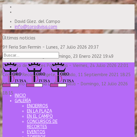
David Glez. del Campo
info@torodivisa.com
Últimas noticias
9ª Feria San Fermin
-
Lunes, 27 Julio 2026 20:37
Capea Sanse Domingo
-
Domingo, 23 Enero 2022 19:49
Concurso de recortes Pamplona
-
Viernes, 24 Julio 2026 22:01
Concurso Recortes Algete
-
Sábado, 11 Septiembre 2021 18:25
6º Encierro Pamplona La Palmosilla
-
Domingo, 12 Julio 2026
18:15
INICIO
GALERÍA
ENCIERROS
EN LA PLAZA
EN EL CAMPO
CONCURSOS DE
RECORTES
EVENTOS