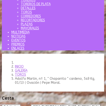
TOREROS
TOREROS DE PLATA
DETALLES
TOROS
CORREDORES
RECORTADORES
PLAZAS
MAYORALES
MULTIMEDIA
NOTICIAS
EVENTOS
PREMIOS
ENLACES
INICIO
GALERÍA
TOROS
Adolfo Martin, nº 1, " Chaparrito " cardeno, 549 Kg,
01/13 ( Ovación ) Pepe Moral.
Cesta