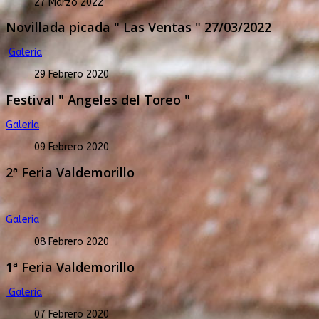
27 Marzo 2022
Novillada picada " Las Ventas " 27/03/2022
Galeria
29 Febrero 2020
Festival " Angeles del Toreo "
Galeria
09 Febrero 2020
2ª Feria Valdemorillo
Galeria
08 Febrero 2020
1ª Feria Valdemorillo
Galeria
07 Febrero 2020