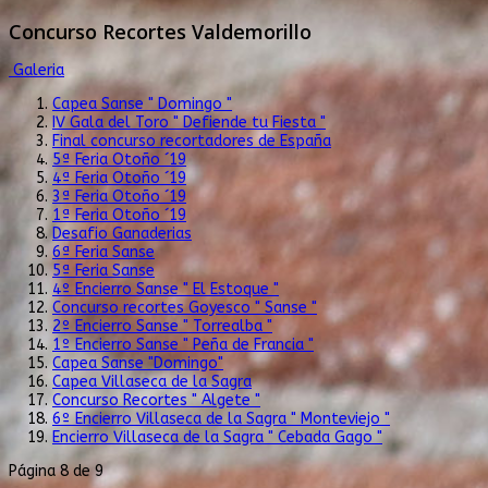
Concurso Recortes Valdemorillo
Galeria
Capea Sanse " Domingo "
IV Gala del Toro " Defiende tu Fiesta "
Final concurso recortadores de España
5ª Feria Otoño ´19
4ª Feria Otoño ´19
3ª Feria Otoño ´19
1ª Feria Otoño ´19
Desafio Ganaderias
6ª Feria Sanse
5ª Feria Sanse
4º Encierro Sanse " El Estoque "
Concurso recortes Goyesco " Sanse "
2º Encierro Sanse " Torrealba "
1º Encierro Sanse " Peña de Francia "
Capea Sanse "Domingo"
Capea Villaseca de la Sagra
Concurso Recortes " Algete "
6º Encierro Villaseca de la Sagra " Monteviejo "
Encierro Villaseca de la Sagra " Cebada Gago "
Página 8 de 9