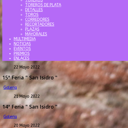
TOREROS
TOREROS DE PLATA
DETALLES
TOROS
CORREDORES
RECORTADORES
PLAZAS
MAYORALES
MULTIMEDIA
NOTICIAS
EVENTOS
PREMIOS
ENLACES
22 Mayo 2022
15ª Feria " San Isidro "
Galeria
21 Mayo 2022
14ª Feria " San Isidro "
Galeria
20 Mayo 2022