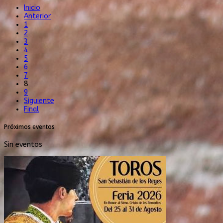
Inicio
Anterior
1
2
3
4
5
6
7
8
9
Siguiente
Final
Próximos eventos
Sin eventos