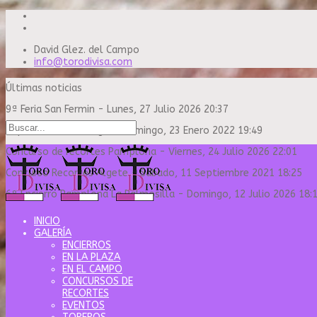
David Glez. del Campo
info@torodivisa.com
Últimas noticias
9ª Feria San Fermin
-
Lunes, 27 Julio 2026 20:37
Capea Sanse Domingo
-
Domingo, 23 Enero 2022 19:49
Concurso de recortes Pamplona
-
Viernes, 24 Julio 2026 22:01
Concurso Recortes Algete
-
Sábado, 11 Septiembre 2021 18:25
6º Encierro Pamplona La Palmosilla
-
Domingo, 12 Julio 2026 18:
INICIO
GALERÍA
ENCIERROS
EN LA PLAZA
EN EL CAMPO
CONCURSOS DE
RECORTES
EVENTOS