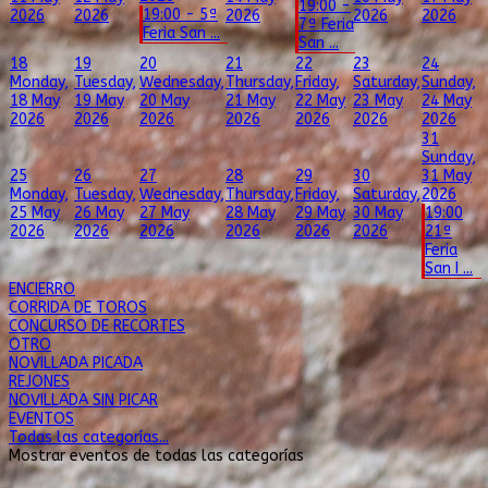
19:00 -
19:00 - 5ª
2026
2026
2026
2026
2026
7ª Feria
Feria San ...
San ...
18
19
20
21
22
23
24
Monday,
Tuesday,
Wednesday,
Thursday,
Friday,
Saturday,
Sunday,
18 May
19 May
20 May
21 May
22 May
23 May
24 May
2026
2026
2026
2026
2026
2026
2026
31
Sunday,
25
26
27
28
29
30
31 May
Monday,
Tuesday,
Wednesday,
Thursday,
Friday,
Saturday,
2026
25 May
26 May
27 May
28 May
29 May
30 May
19:00
2026
2026
2026
2026
2026
2026
21ª
Feria
San I ...
ENCIERRO
CORRIDA DE TOROS
CONCURSO DE RECORTES
OTRO
NOVILLADA PICADA
REJONES
NOVILLADA SIN PICAR
EVENTOS
Todas las categorías...
Mostrar eventos de todas las categorías