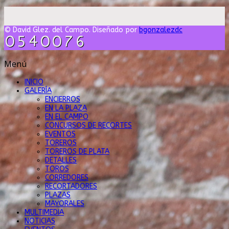
© David Glez. del Campo. Diseñado por
bgonzalezdc
Menú
INICIO
GALERÍA
ENCIERROS
EN LA PLAZA
EN EL CAMPO
CONCURSOS DE RECORTES
EVENTOS
TOREROS
TOREROS DE PLATA
DETALLES
TOROS
CORREDORES
RECORTADORES
PLAZAS
MAYORALES
MULTIMEDIA
NOTICIAS