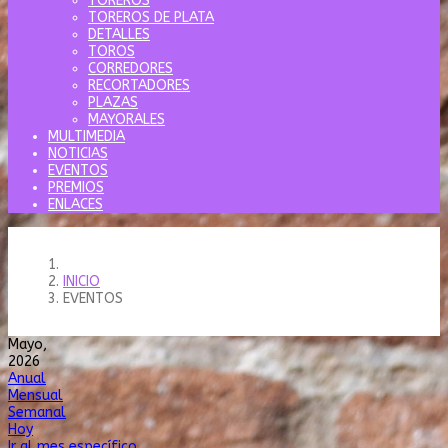
TOREROS
TOREROS DE PLATA
DETALLES
TOROS
CORREDORES
RECORTADORES
PLAZAS
MAYORALES
MULTIMEDIA
NOTICIAS
EVENTOS
PREMIOS
ENLACES
INICIO
EVENTOS
Mayo,
2026
Anual
Mensual
Semanal
Hoy
Ir al mes específico