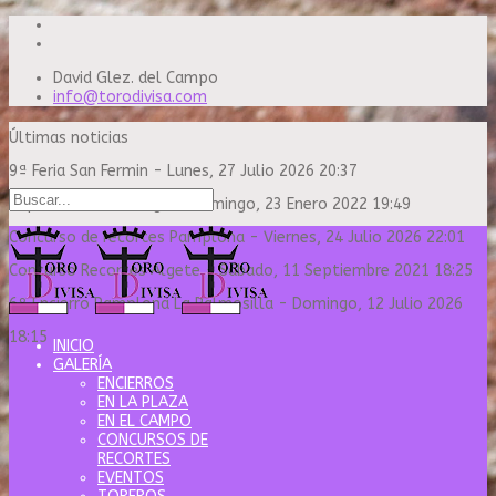
David Glez. del Campo
info@torodivisa.com
Últimas noticias
9ª Feria San Fermin
-
Lunes, 27 Julio 2026 20:37
Capea Sanse Domingo
-
Domingo, 23 Enero 2022 19:49
Concurso de recortes Pamplona
-
Viernes, 24 Julio 2026 22:01
Concurso Recortes Algete
-
Sábado, 11 Septiembre 2021 18:25
6º Encierro Pamplona La Palmosilla
-
Domingo, 12 Julio 2026
18:15
INICIO
GALERÍA
ENCIERROS
EN LA PLAZA
EN EL CAMPO
CONCURSOS DE
RECORTES
EVENTOS