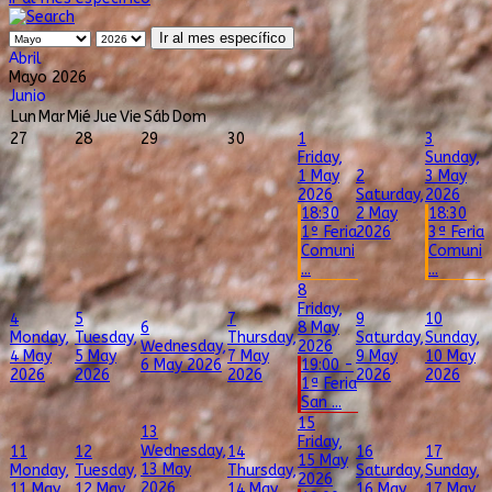
Ir al mes específico
Abril
Mayo 2026
Junio
Lun
Mar
Mié
Jue
Vie
Sáb
Dom
27
28
29
30
1
3
Friday,
Sunday,
1 May
2
3 May
2026
Saturday,
2026
18:30
2 May
18:30
1º Feria
2026
3ª Feria
Comuni
Comuni
...
...
8
Friday,
4
5
7
9
10
6
8 May
Monday,
Tuesday,
Thursday,
Saturday,
Sunday,
Wednesday,
2026
4 May
5 May
7 May
9 May
10 May
6 May 2026
19:00 -
2026
2026
2026
2026
2026
1ª Feria
San ...
15
13
Friday,
Wednesday,
11
12
14
16
17
15 May
13 May
Monday,
Tuesday,
Thursday,
Saturday,
Sunday,
2026
2026
11 May
12 May
14 May
16 May
17 May