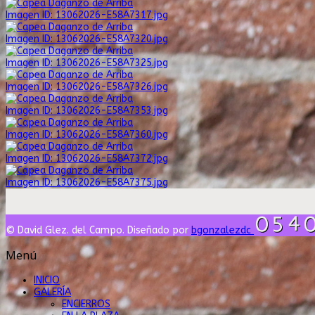
Imagen ID: 13062026-E58A7317.jpg
Imagen ID: 13062026-E58A7320.jpg
Imagen ID: 13062026-E58A7325.jpg
Imagen ID: 13062026-E58A7326.jpg
Imagen ID: 13062026-E58A7353.jpg
Imagen ID: 13062026-E58A7360.jpg
Imagen ID: 13062026-E58A7372.jpg
Imagen ID: 13062026-E58A7375.jpg
© David Glez. del Campo. Diseñado por
bgonzalezdc
Menú
INICIO
GALERÍA
ENCIERROS