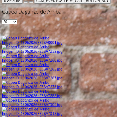
0
Artículos
COM_EVENTGALLERY_CART_BUTTON_BUY
Capea Daganzo de Arriba
.
Imagen ID: 13062026-E58A0001.jpg
Imagen ID: 13062026-E58A7252.jpg
Imagen ID: 13062026-E58A7260.jpg
Imagen ID: 13062026-E58A7262.jpg
Imagen ID: 13062026-E58A7267.jpg
Imagen ID: 13062026-E58A7273.jpg
Imagen ID: 13062026-E58A7288.jpg
Imagen ID: 13062026-E58A7309.jpg
Imagen ID: 13062026-E58A7312.jpg