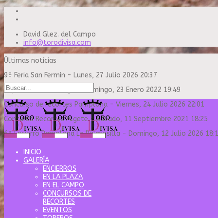
David Glez. del Campo
info@torodivisa.com
Últimas noticias
9ª Feria San Fermin
-
Lunes, 27 Julio 2026 20:37
Capea Sanse Domingo
-
Domingo, 23 Enero 2022 19:49
Concurso de recortes Pamplona
-
Viernes, 24 Julio 2026 22:01
Concurso Recortes Algete
-
Sábado, 11 Septiembre 2021 18:25
6º Encierro Pamplona La Palmosilla
-
Domingo, 12 Julio 2026 18:
INICIO
GALERÍA
ENCIERROS
EN LA PLAZA
EN EL CAMPO
CONCURSOS DE
RECORTES
EVENTOS