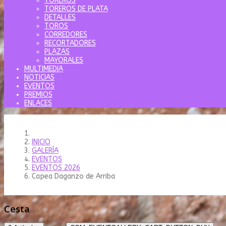
TOREROS
TOREROS DE PLATA
DETALLES
TOROS
CORREDORES
RECORTADORES
PLAZAS
MAYORALES
MULTIMEDIA
NOTICIAS
EVENTOS
PREMIOS
ENLACES
INICIO
GALERÍA
EVENTOS
EVENTOS 2026
Capea Daganzo de Arriba
Cesta