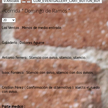
0
Artículos
COM_EVENTGALLERY_CART_BUTTON_BUY
- Corrida " Domingo de Ramos "
Las Ventas : Menos de media entrada
Galadería : Dolores Aguirre
Antonio Ferrera : Silencio con aviso, silencio, silencio.
Isaac Fonseca : Silencio con aviso, silencio con dos avisos.
Cristian Pérez ( Confirmación de alternativa ): Vuelta el ruedo
con aviso.
Parte medico :