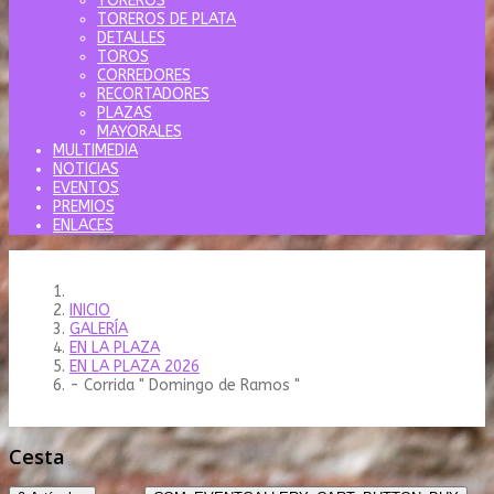
TOREROS
TOREROS DE PLATA
DETALLES
TOROS
CORREDORES
RECORTADORES
PLAZAS
MAYORALES
MULTIMEDIA
NOTICIAS
EVENTOS
PREMIOS
ENLACES
INICIO
GALERÍA
EN LA PLAZA
EN LA PLAZA 2026
- Corrida " Domingo de Ramos "
Cesta