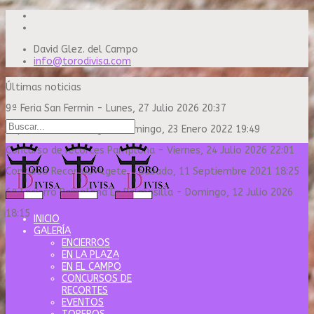
David Glez. del Campo
info@torodivisa.com
Últimas noticias
9ª Feria San Fermin
-
Lunes, 27 Julio 2026 20:37
Capea Sanse Domingo
-
Domingo, 23 Enero 2022 19:49
Concurso de recortes Pamplona
-
Viernes, 24 Julio 2026 22:01
Concurso Recortes Algete
-
Sábado, 11 Septiembre 2021 18:25
6º Encierro Pamplona La Palmosilla
-
Domingo, 12 Julio 2026
18:15
INICIO
GALERÍA
ENCIERROS
EN LA PLAZA
EN EL CAMPO
CONCURSOS DE
RECORTES
EVENTOS