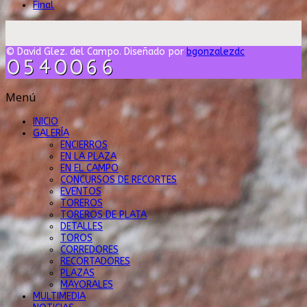
Final
© David Glez. del Campo. Diseñado por
bgonzalezdc
Menú
INICIO
GALERÍA
ENCIERROS
EN LA PLAZA
EN EL CAMPO
CONCURSOS DE RECORTES
EVENTOS
TOREROS
TOREROS DE PLATA
DETALLES
TOROS
CORREDORES
RECORTADORES
PLAZAS
MAYORALES
MULTIMEDIA