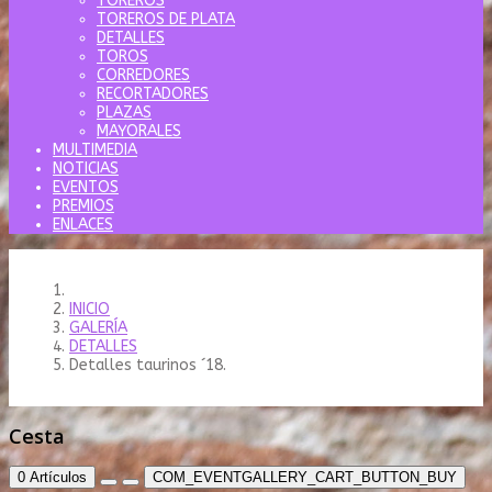
TOREROS
TOREROS DE PLATA
DETALLES
TOROS
CORREDORES
RECORTADORES
PLAZAS
MAYORALES
MULTIMEDIA
NOTICIAS
EVENTOS
PREMIOS
ENLACES
INICIO
GALERÍA
DETALLES
Detalles taurinos ´18.
Cesta
0
Artículos
COM_EVENTGALLERY_CART_BUTTON_BUY