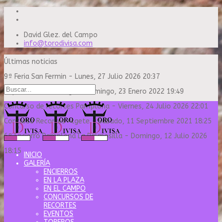
David Glez. del Campo
info@torodivisa.com
Últimas noticias
9ª Feria San Fermin
-
Lunes, 27 Julio 2026 20:37
Capea Sanse Domingo
-
Domingo, 23 Enero 2022 19:49
Concurso de recortes Pamplona
-
Viernes, 24 Julio 2026 22:01
Concurso Recortes Algete
-
Sábado, 11 Septiembre 2021 18:25
6º Encierro Pamplona La Palmosilla
-
Domingo, 12 Julio 2026
18:15
INICIO
GALERÍA
ENCIERROS
EN LA PLAZA
EN EL CAMPO
CONCURSOS DE
RECORTES
EVENTOS