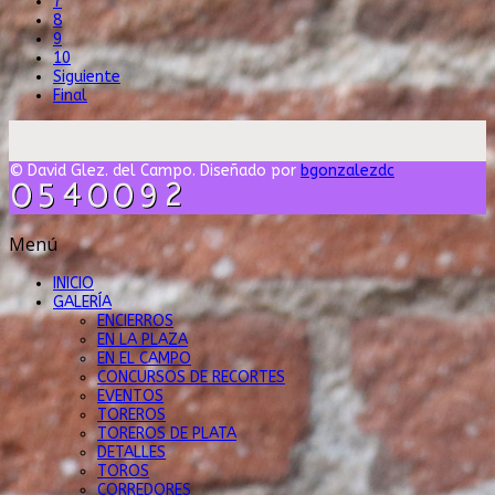
7
8
9
10
Siguiente
Final
© David Glez. del Campo. Diseñado por
bgonzalezdc
Menú
INICIO
GALERÍA
ENCIERROS
EN LA PLAZA
EN EL CAMPO
CONCURSOS DE RECORTES
EVENTOS
TOREROS
TOREROS DE PLATA
DETALLES
TOROS
CORREDORES