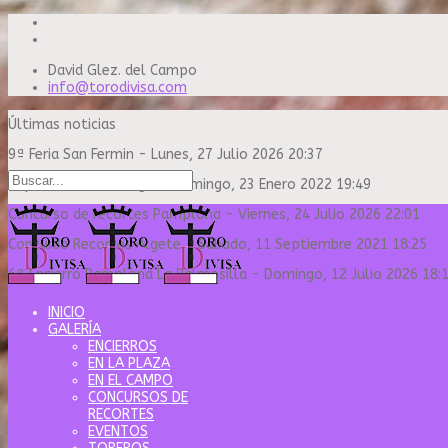
David Glez. del Campo
info@torodivisa.com
Últimas noticias
9ª Feria San Fermin
-
Lunes, 27 Julio 2026 20:37
Capea Sanse Domingo
-
Domingo, 23 Enero 2022 19:49
Concurso de recortes Pamplona
-
Viernes, 24 Julio 2026 22:01
Concurso Recortes Algete
-
Sábado, 11 Septiembre 2021 18:25
6º Encierro Pamplona La Palmosilla
-
Domingo, 12 Julio 2026 18:
INICIO
GALERÍA
ENCIERROS
EN LA PLAZA
EN EL CAMPO
CONCURSOS DE
RECORTES
EVENTOS