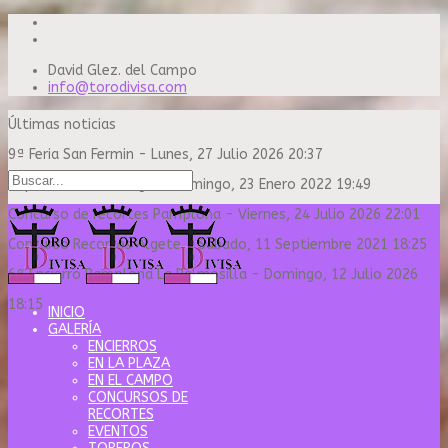
David Glez. del Campo
info@torodivisa.com
Últimas noticias
9ª Feria San Fermin
-
Lunes, 27 Julio 2026 20:37
Capea Sanse Domingo
-
Domingo, 23 Enero 2022 19:49
Concurso de recortes Pamplona
-
Viernes, 24 Julio 2026 22:01
Concurso Recortes Algete
-
Sábado, 11 Septiembre 2021 18:25
6º Encierro Pamplona La Palmosilla
-
Domingo, 12 Julio 2026
18:15
INICIO
GALERÍA
ENCIERROS
EN LA PLAZA
EN EL CAMPO
CONCURSOS DE
RECORTES
EVENTOS