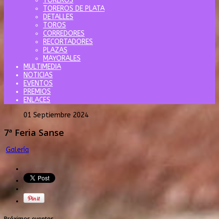
TOREROS
TOREROS DE PLATA
DETALLES
TOROS
CORREDORES
RECORTADORES
PLAZAS
MAYORALES
MULTIMEDIA
NOTICIAS
EVENTOS
PREMIOS
ENLACES
01 Septiembre 2024
7ª Feria Sanse
Galería
Próximos eventos