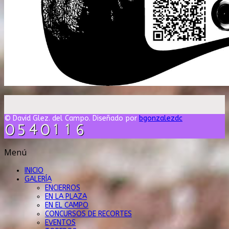
© David Glez. del Campo. Diseñado por
bgonzalezdc
Menú
INICIO
GALERÍA
ENCIERROS
EN LA PLAZA
EN EL CAMPO
CONCURSOS DE RECORTES
EVENTOS